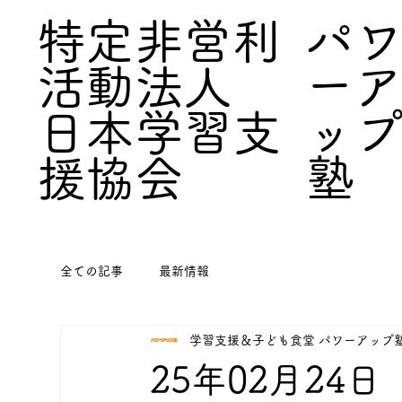
パ
特定非営利
ー
活動法人
ッ
日本学習支
塾
援協会
全ての記事
最新情報
学習支援＆子ども食堂 パワーアップ
25年02月24