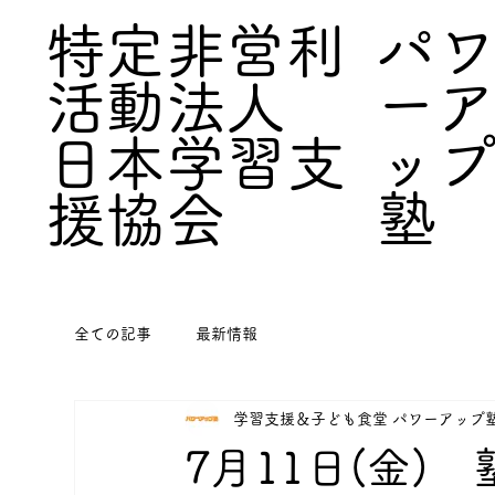
パ
特定非営利
ー
活動法人
ッ
日本学習支
塾
援協会
全ての記事
最新情報
学習支援＆子ども食堂 パワーアップ
7月11日(金)