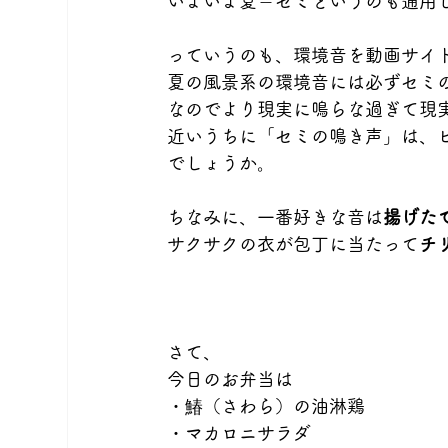
いよいよ夏＝セミというのも通用
っていうのも、環境音を動画サイ
夏の風景系の環境音には必ずセミ
なのでより現実に鳴らな過ぎて現
近いうちに「セミの鳴き声」は、ヒ
でしょうか。
ちなみに、一番好きな音は
揚げた
サクサクの衣が包丁に当たって
チ
さて、
今日のお弁当は
・鰆（さわら）の油淋鶏
・マカロニサラダ