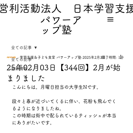
営利活動法人 日本学習支
パワーア
ップ塾
全ての記事
学習支援＆子ども食堂 パワーアップ塾
2025年2月3日
読了時間: 1分
全ての記事
25年02月03日【344回】2月が始
最新情報
まりました
こんにちは。月曜日担当の大学生Nです。
段々と春が近づいてくるに伴い、花粉も飛んでく
るようになりましたね。
この時期は街中で配られているティッシュが本当
にありがたいです。