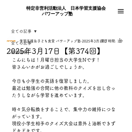
特定非営利活動法人 日本学習支援協会
パワーアップ塾
全ての記事
学習支援＆子ども食堂 パワーアップ塾
2025年3月17日
読了時間: 1分
全ての記事
2025年3月17日【第374回】
最新情報
こんにちは！月曜日担当の大学生Nです！
皆さんいかがお過ごしでしょうか。
今日も小学生の英語を復習しました。
最近は勉強の合間に他の教科のクイズを出し合っ
たりしながら学習を進めています。
時々気分転換をすることで、集中力の維持につな
がっています。
現役小学生相手のクイズ大会は意外と油断できず
ドキドキです。